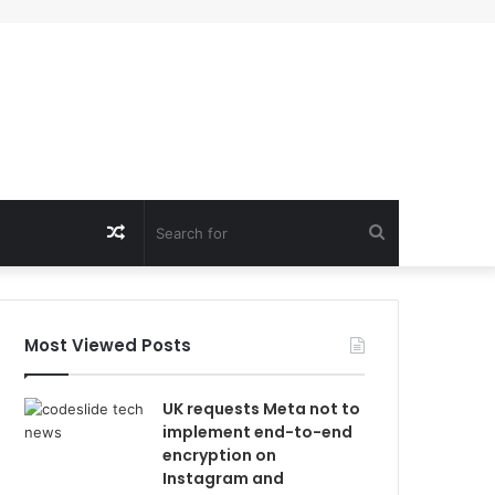
Random
Search
Article
for
Most Viewed Posts
UK requests Meta not to
implement end-to-end
encryption on
Instagram and