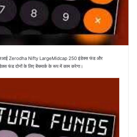
रआई Zerodha Nifty LargeMidcap 250 इंडेक्स फंड और
 फंड दोनों के लिए बेंचमार्क के रूप में काम करेगा।