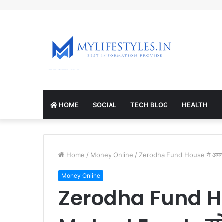
mcl-nrv.org
HOME
SOCIAL
TECH BLOG
HEALTH
Home
/
Money Online
/
Zerodha Fund House ने अपना 
Money Online
Zerodha Fund H