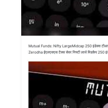
Mutual Funds: Nifty LargeMidcap 250 इंडेक्स टीआ
Zerodha ईएलएसएस टैक्स सेवर निफ्टी लार्ज मिडकैप 250 इंडेक्स