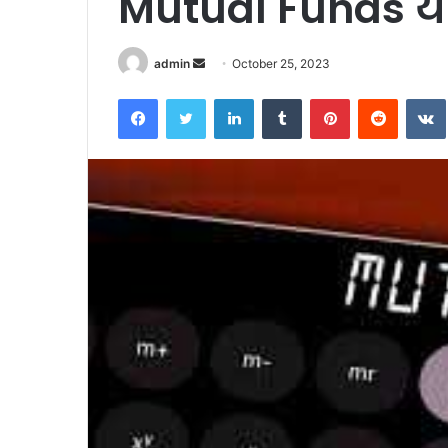
Mutual Funds यो
Send
admin
October 25, 2023
an
Facebook
Twitter
LinkedIn
Tumblr
Pinterest
Reddit
email