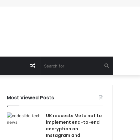
Random
Search
Article
for
Most Viewed Posts
UK requests Meta not to
implement end-to-end
encryption on
Instagram and