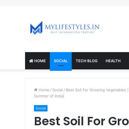
mcl-nrv.org
HOME
SOCIAL
TECH BLOG
HEALTH
Home
/
Social
/
Best Soil For Growing Vegetables | Prote
Summer of India|
Social
Best Soil For G