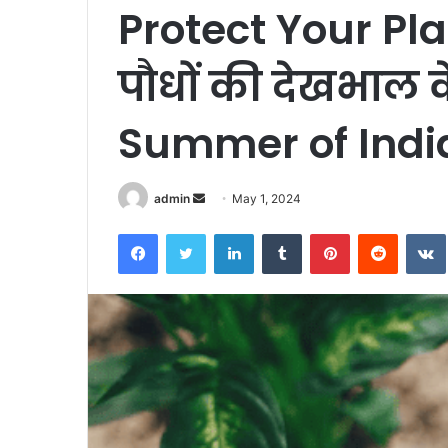
Protect Your Plant
पौधों की देखभाल के
Summer of Indi
Send
admin
May 1, 2024
an
Facebook
Twitter
LinkedIn
Tumblr
Pinterest
Reddit
email