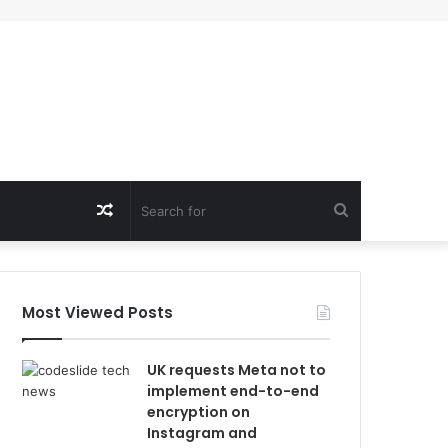
Random
Search
Article
for
Most Viewed Posts
UK requests Meta not to
implement end-to-end
encryption on
Instagram and