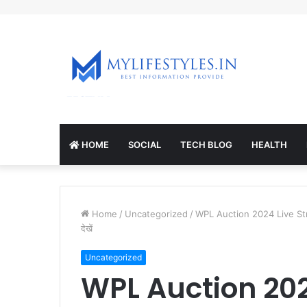
mcl-nrv.org
HOME
SOCIAL
TECH BLOG
HEALTH
Home
/
Uncategorized
/
WPL Auction 2024 Live Str
देखें
Uncategorized
WPL Auction 202