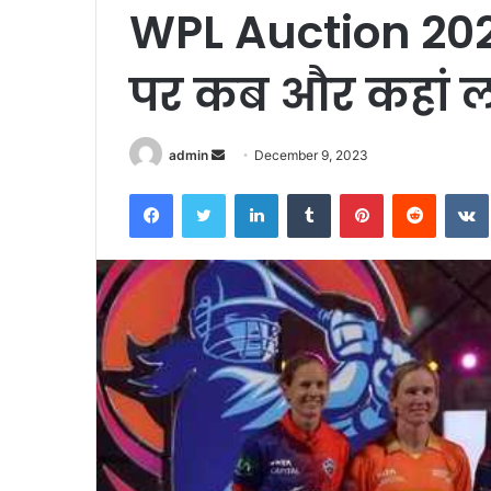
WPL Auction 20
पर कब और कहां ला
Send
admin
December 9, 2023
an
Facebook
Twitter
LinkedIn
Tumblr
Pinterest
Reddit
email