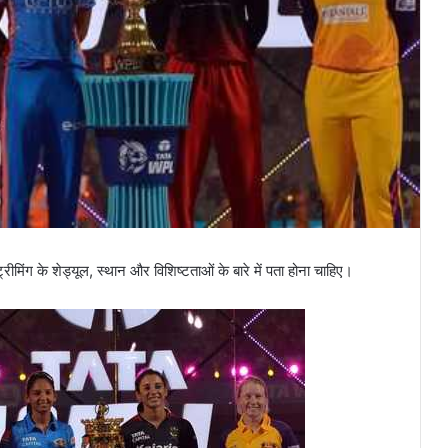
े शेड्यूल, स्थान और विशिष्टताओं के बारे में पता होना चाहिए।