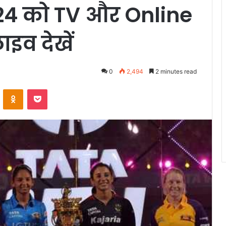
24 को TV और Online
इव देखें
0
2,494
2 minutes read
VKontakte
Odnoklassniki
Pocket