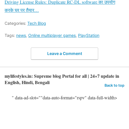
Driving License Rules: Duplicate RC-DL software का उपयोग
करके घर पर तैयार…
Categories:
Tech Blog
Tags:
news
,
Online multiplayer games
,
PlayStation
Leave a Comment
mylifestyles.in: Supreme blog Portal for all | 24×7 update in
English, Hindi, Bengali
Back to top
" data-ad-slot=""data-auto-format="rspv" data-full-width>