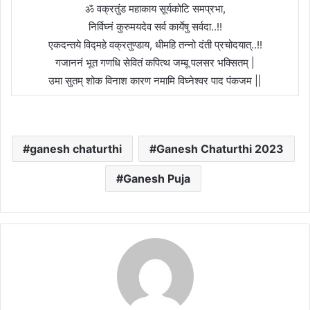
ॐ वक्रतुंड महाकाय सूर्यकोटि समप्रभा,
निर्विघ्नं कुरुमयदेव सर्व कार्येषु सर्वदा..!!
एकदन्तये विद्महे वक्रतुण्डाय, धीमहि तन्नो दंती प्रचोदयात्..!!
गजाननं भूत गणधि सेवितं कपित्थ जम्बू पलसर भक्सितम् |
उमा सुतम् शोक विनाश कारण नमामि विघ्नेश्वर पाद पंकजम ||
ganesh chaturthi
Ganesh Chaturthi 2023
Ganesh Puja