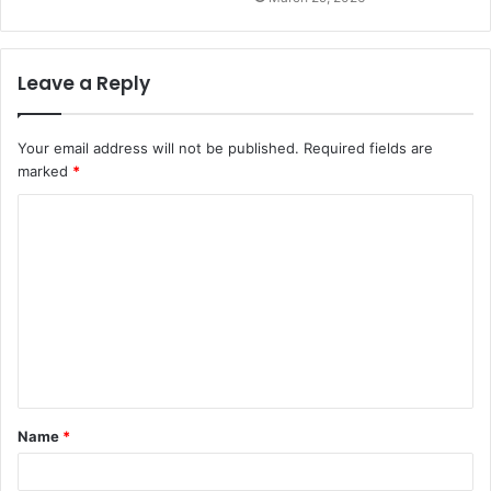
Leave a Reply
Your email address will not be published.
Required fields are
marked
*
C
o
m
m
e
n
t
Name
*
*