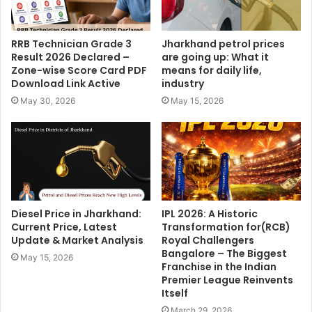
RRB Technician Grade 3
Jharkhand petrol prices
Result 2026 Declared –
are going up: What it
Zone-wise Score Card PDF
means for daily life,
Download Link Active
industry
May 30, 2026
May 15, 2026
Diesel Price in Jharkhand:
IPL 2026: A Historic
Current Price, Latest
Transformation for(RCB)
Update & Market Analysis
Royal Challengers
Bangalore – The Biggest
May 15, 2026
Franchise in the Indian
Premier League Reinvents
Itself
March 29, 2026