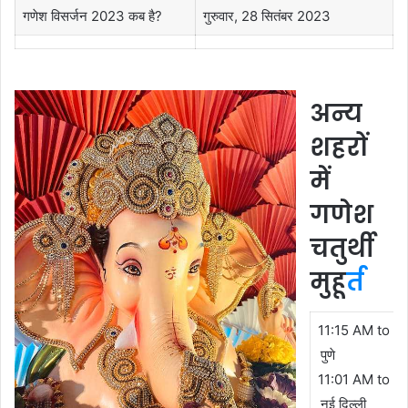
गणेश विसर्जन 2023 कब है?
गुरुवार, 28 सितंबर 2023
अन्य
शहरों
में
गणेश
चतुर्थी
मुहू
र्त
11:15 AM to 0
पुणे
11:01 AM to 0
नई दिल्ली