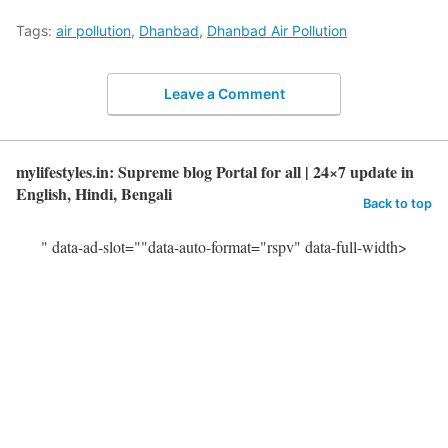
Tags:
air pollution
,
Dhanbad
,
Dhanbad Air Pollution
Leave a Comment
mylifestyles.in: Supreme blog Portal for all | 24×7 update in
English, Hindi, Bengali
Back to top
" data-ad-slot=""data-auto-format="rspv" data-full-width>