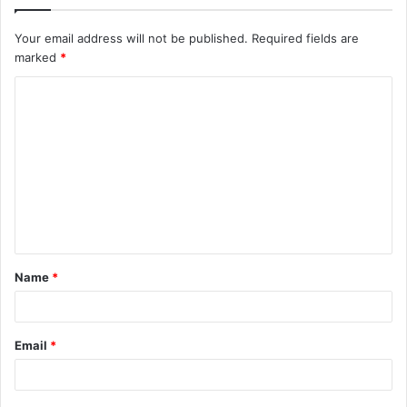
Your email address will not be published.
Required fields are
marked
*
C
o
m
m
e
n
t
Name
*
*
Email
*