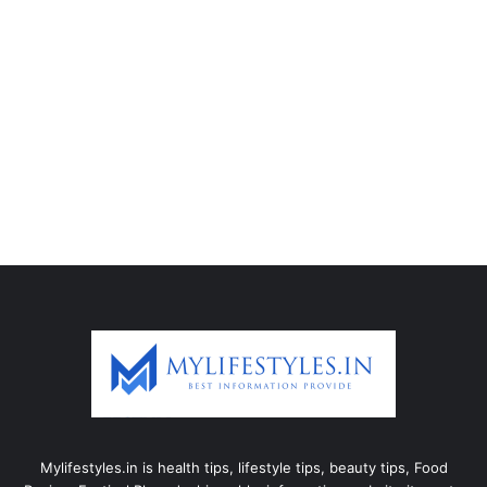
Mylifestyles.in is health tips, lifestyle tips, beauty tips, Food