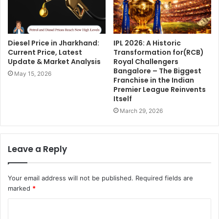
Diesel Price in Jharkhand:
IPL 2026: A Historic
Current Price, Latest
Transformation for(RCB)
Update & Market Analysis
Royal Challengers
Bangalore – The Biggest
May 15, 2026
Franchise in the Indian
Premier League Reinvents
Itself
March 29, 2026
Leave a Reply
Your email address will not be published.
Required fields are
marked
*
C