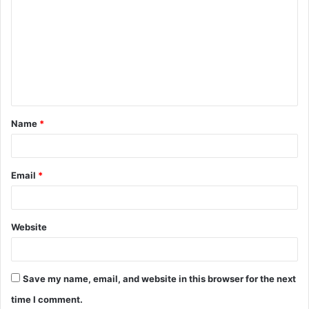
o
m
m
e
n
t
Name
*
*
Email
*
Website
Save my name, email, and website in this browser for the next
time I comment.