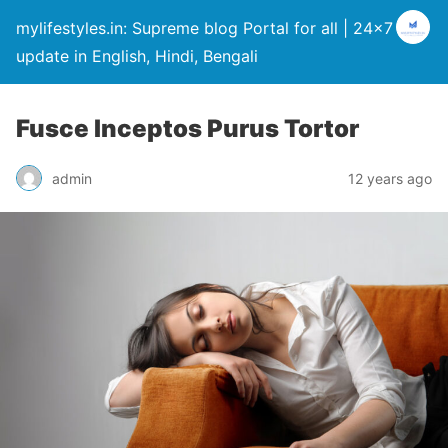
mylifestyles.in: Supreme blog Portal for all | 24×7
update in English, Hindi, Bengali
Fusce Inceptos Purus Tortor
admin
12 years ago