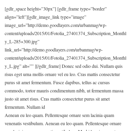
[gdlr_space height=”30px”] [gdlr_frame type=”border”
align=”left”][gdlr_image_link type=”image”
image_url=”http://demo.goodlayers.com/urbanmag/wp-
content/uploads/2015/01/Fotolia_27401374_Subscription_Monthl
y_L-285×300.jpg”
link_url=”http://demo.goodlayers.com/urbanmag/wp-
content/uploads/2015/01/Fotolia_27401374_Subscription_Monthl
y_L.jpg” alt=”” ][/gdlr_frame] Donec sed odio dui. Nullam quis
risus eget urna mollis ornare vel eu leo. Cras mattis consectetur
purus sit amet fermentum. Fusce dapibus, tellus ac cursus
commodo, tortor mauris condimentum nibh, ut fermentum massa
justo sit amet risus. Cras mattis consectetur purus sit amet
fermentum. Nullam id
Aenean eu leo quam. Pellentesque ornare sem lacinia quam
venenatis vestibulum. Aenean eu leo quam. Pellentesque ornare