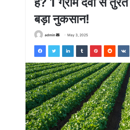
हैं? 1 ग्राम दवा से तुरंत
बड़ा नुकसान!
Send
admin
May 3, 2025
an
Facebook
Twitter
LinkedIn
Tumblr
Pinterest
Reddit
email