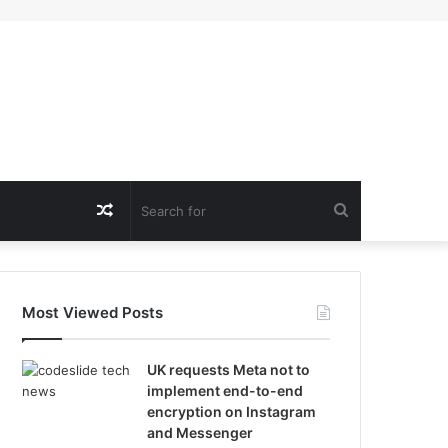
Random
Search
Article
for
Most Viewed Posts
UK requests Meta not to
implement end-to-end
encryption on Instagram
and Messenger