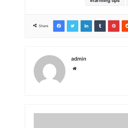
farming tips
Facebook
Twitter
LinkedIn
Tumblr
Pint
Share
admin
Website