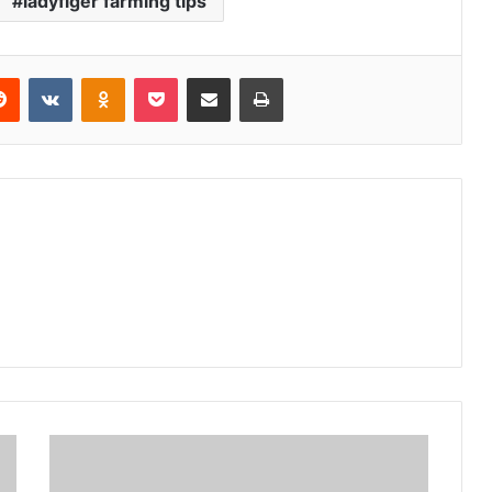
ladyfiger farming tips
erest
Reddit
VKontakte
Odnoklassniki
Pocket
Share via Email
Print