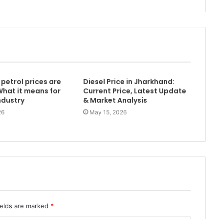
petrol prices are
Diesel Price in Jharkhand:
What it means for
Current Price, Latest Update
industry
& Market Analysis
26
May 15, 2026
ields are marked
*