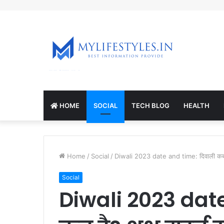
mcl-nrv.org
HOME
SOCIAL
TECH BLOG
HEALTH
Home
/
Social
/
Diwali 2023 date and time: दिवाली कब है? शु
Social
Diwali 2023 dat