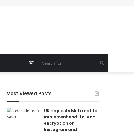
Random
Search
Article
for
Most Viewed Posts
UK requests Meta not to
implement end-to-end
encryption on
Instagram and