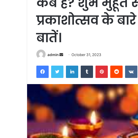
कब है? शुभ मुहूर्त
प्रकाशोत्सव के बार
बातें।
Send
admin
October 31, 2023
an
Facebook
Twitter
LinkedIn
Tumblr
Pinterest
Reddit
email