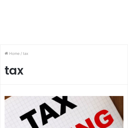
Home
/
tax
tax