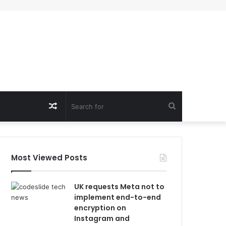
Random
Search
Article
for
Most Viewed Posts
UK requests Meta not to
implement end-to-end
encryption on
Instagram and