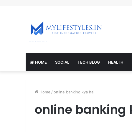
mcl-nrv.org
HOME
SOCIAL
TECH BLOG
HEALTH
Home
/
online banking kya hai
online banking 