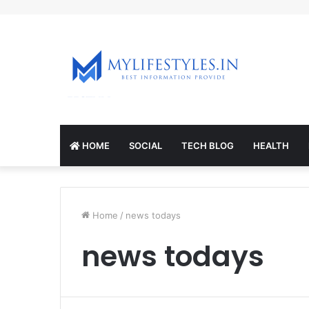
mcl-nrv.org
HOME
SOCIAL
TECH BLOG
HEALTH
Home
/
news todays
news todays