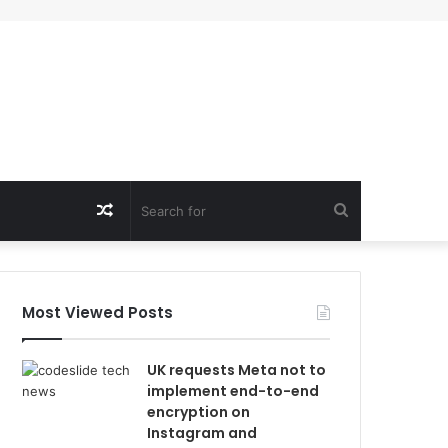
Random
Search
Article
for
Most Viewed Posts
UK requests Meta not to
implement end-to-end
encryption on
Instagram and