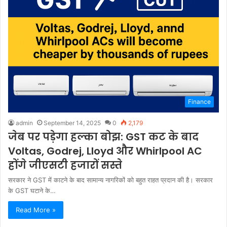
Finance
admin
September 14, 2025
0
2,179
जेब पर पड़ेगा हल्का बोझ: GST कट के बाद
Voltas, Godrej, Lloyd और Whirlpool AC
होंगे जीएसटी हजारों सस्ते
सरकार ने GST में काटने के बाद सामान्य नागरिकों को बहुत राहत प्रदान की है। सरकार
के GST घटाने के…
Read More »