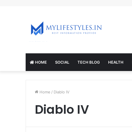
mcl-nrv.org
HOME
SOCIAL
TECH BLOG
HEALTH
Home
/
Diablo IV
Diablo IV