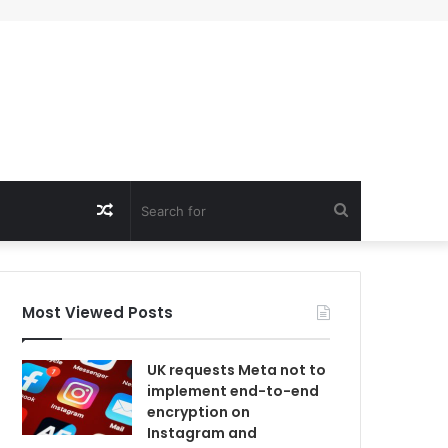
Random
Search
Article
for
Most Viewed Posts
UK requests Meta not to
implement end-to-end
encryption on
Instagram and