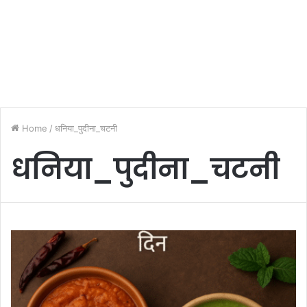
Home
/
धनिया_पुदीना_चटनी
धनिया_पुदीना_चटनी